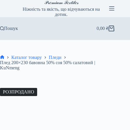
Перейти
𝒫𝓇𝑒𝓂𝒾𝓊𝓂 𝒯𝑒𝓍𝓉𝒾𝓁𝑒𝓈
до
Ніжність та якість, що відчуваються на
вмісту
дотик.
Пошук
0,00
₴
Кошик
Каталог товару
Пледи
Головна
Плед 200×230 бавовна 50% соя 50% салатовий |
KuNmeng
РОЗПРОДАНО