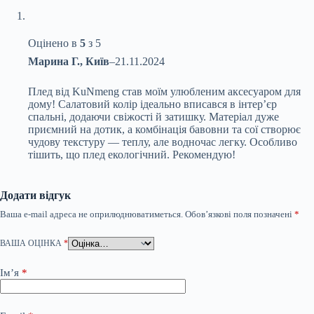
Оцінено в
5
з 5
Марина Г., Київ
–
21.11.2024
Плед від KuNmeng став моїм улюбленим аксесуаром для
дому! Салатовий колір ідеально вписався в інтер’єр
спальні, додаючи свіжості й затишку. Матеріал дуже
приємний на дотик, а комбінація бавовни та сої створює
чудову текстуру — теплу, але водночас легку. Особливо
тішить, що плед екологічний. Рекомендую!
Додати відгук
Ваша e-mail адреса не оприлюднюватиметься.
Обов’язкові поля позначені
*
ВАША ОЦІНКА
*
Ім’я
*