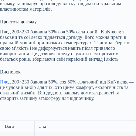
взимку та подарує прохолоду влітку завдяки натуральним
властивостям матеріалів.
Простота догляду
Плед 200×230 бавовна 50% соя 50% салатовий | KuNmeng з
бавовни та сої легко піддається догляду: його можна прати в
пральній машині при низьких температурах. Тканина зберігає
свою м’якість і не деформується навіть після тривалого
використання. Це дозволяє пледу служити вам протягом
багатьох років, зберігаючи свій первісний вигляд і якість.
Висновок
Плед
200×230 бавовна 50%, соя 50% салатовий від KuNmeng —
це чудовий вибір для тих, хто цінує комфорт, екологічність та
стильний дизайн. Він додасть вашому дому яскравості та
створить затишну атмосферу для відпочинку.
Вага
3 кг