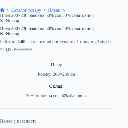
Каталог товару
Пледи
Головна
Плед 200×230 бавовна 50% соя 50% салатовий |
KuNmeng
Плед 200×230 бавовна 50% соя 50% салатовий |
KuNmeng
Рейтинг
5.00
з 5 на основі опитування
1
покупця
(
1
відгук)
750,00
₴
1150,00
₴
Оригінальна
Поточна
ціна:
ціна:
1150,00 ₴.
750,00 ₴.
Плед:
Розмір: 200×230 см
Склад:
50% молочна соя 50% бавовна.
Немає в наявності