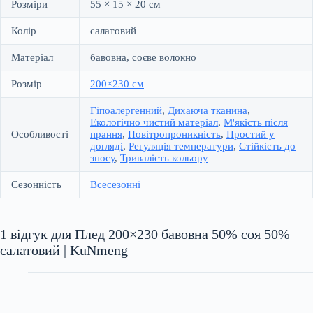
Розміри
55 × 15 × 20 см
Колір
салатовий
Матеріал
бавовна, соєве волокно
Розмір
200×230 см
Гіпоалергенний
,
Дихаюча тканина
,
Екологічно чистий матеріал
,
М'якість після
Особливості
прання
,
Повітропроникність
,
Простий у
догляді
,
Регуляція температури
,
Стійкість до
зносу
,
Тривалість кольору
Сезонність
Всесезонні
1 відгук для
Плед 200×230 бавовна 50% соя 50%
салатовий | KuNmeng