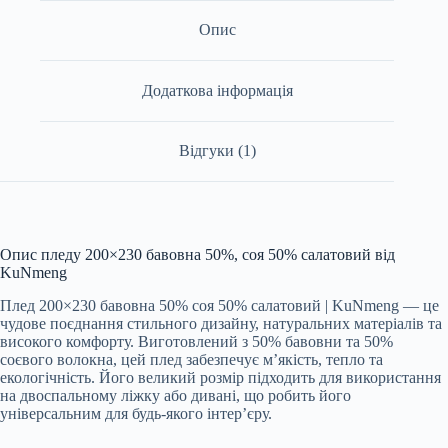
Опис
Додаткова інформація
Відгуки (1)
Опис пледу 200×230 бавовна 50%, соя 50% салатовий від
KuNmeng
Плед 200×230 бавовна 50% соя 50% салатовий | KuNmeng — це
чудове поєднання стильного дизайну, натуральних матеріалів та
високого комфорту. Виготовлений з 50% бавовни та 50%
соєвого волокна, цей плед забезпечує м’якість, тепло та
екологічність. Його великий розмір підходить для використання
на двоспальному ліжку або дивані, що робить його
універсальним для будь-якого інтер’єру.