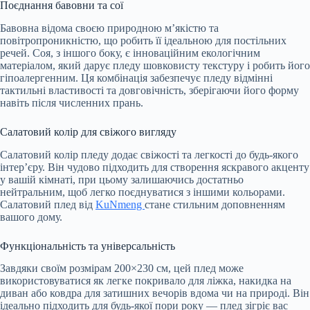
Поєднання бавовни та сої
Бавовна відома своєю природною м’якістю та
повітропроникністю, що робить її ідеальною для постільних
речей. Соя, з іншого боку, є інноваційним екологічним
матеріалом, який дарує пледу шовковисту текстуру і робить його
гіпоалергенним. Ця комбінація забезпечує пледу відмінні
тактильні властивості та довговічність, зберігаючи його форму
навіть після численних прань.
Салатовий колір для свіжого вигляду
Салатовий колір пледу додає свіжості та легкості до будь-якого
інтер’єру. Він чудово підходить для створення яскравого акценту
у вашій кімнаті, при цьому залишаючись достатньо
нейтральним, щоб легко поєднуватися з іншими кольорами.
Салатовий плед від
KuNmeng
стане стильним доповненням
вашого дому.
Функціональність та універсальність
Завдяки своїм розмірам 200×230 см, цей плед може
використовуватися як легке покривало для ліжка, накидка на
диван або ковдра для затишних вечорів вдома чи на природі. Він
ідеально підходить для будь-якої пори року — плед зігріє вас