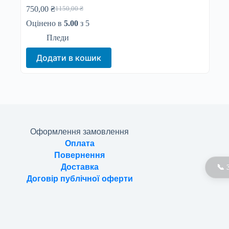
750,00
₴
1150,00
₴
Оригінальна
Поточна
ціна:
ціна:
Оцінено в
5.00
з 5
1150,00 ₴.
750,00 ₴.
Пледи
Додати в кошик
Оформлення замовлення
Оплата
Повернення
Доставка
📞 
Договір публічної оферти