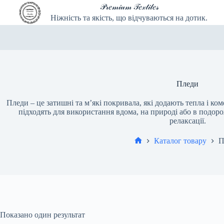
Перейти
𝒫𝓇𝑒𝓂𝒾𝓊𝓂 𝒯𝑒𝓍𝓉𝒾𝓁𝑒𝓈
до
Ніжність та якість, що відчуваються на дотик.
вмісту
Пледи
Пледи – це затишні та м’які покривала, які додають тепла і ко
підходять для використання вдома, на природі або в подо
релаксації.
Каталог товару
П
Головна
Показано один результат