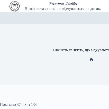
Перейти
𝒫𝓇𝑒𝓂𝒾𝓊𝓂 𝒯𝑒𝓍𝓉𝒾𝓁𝑒𝓈
до
Ніжність та якість, що відчуваються на дотик.
вмісту
Ніжність та якість, що відчувают
Головна
Показано 37–48 із 134