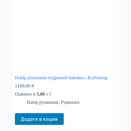
Набір рушників пудровий бавовна | KuNmeng
1100,00
₴
Оцінено в
5.00
з 5
Набір рушників
,
Рушники
Додати в кошик