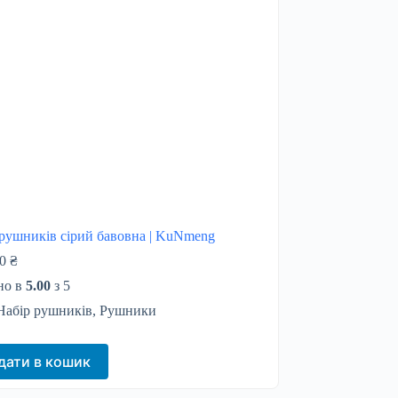
 рушників сірий бавовна | KuNmeng
00
₴
но в
5.00
з 5
Набір рушників
,
Рушники
дати в кошик