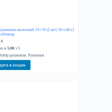
рушників молочний 35×70 (2 шт) 70×140 (1
 KuNmeng
0
₴
но в
5.00
з 5
Набір рушників
,
Рушники
дати в кошик