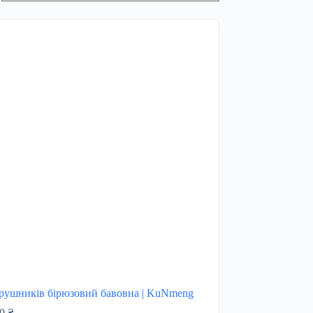
 рушників бірюзовий бавовна | KuNmeng
00
₴