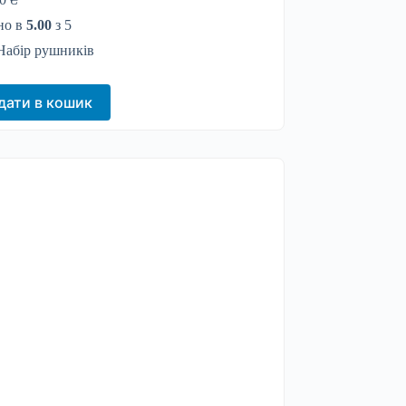
но в
5.00
з 5
Набір рушників
дати в кошик