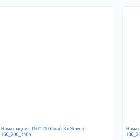
Наматрацник 160*200 білий KuNmeng
Намат
160_200_140n
180_2