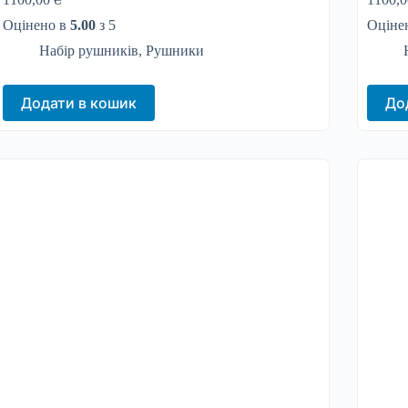
Оцінено в
5.00
з 5
Оціне
Набір рушників
,
Рушники
Додати в кошик
До