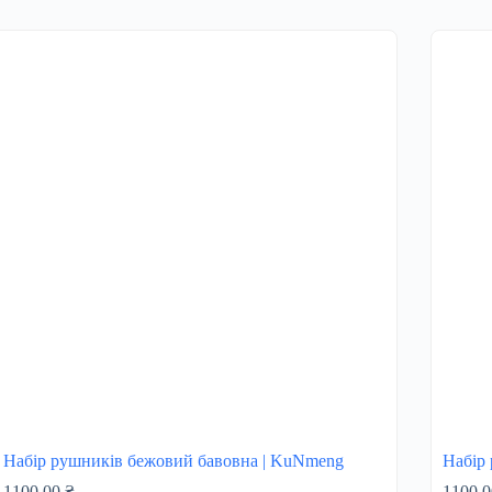
Набір рушників бежовий бавовна | KuNmeng
Набір
1100,00
₴
1100,