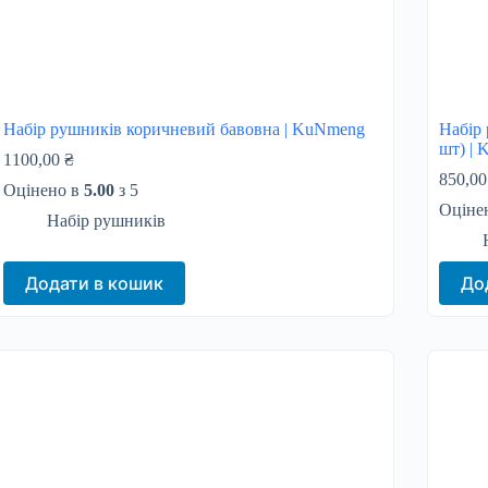
Набір рушників коричневий бавовна | KuNmeng
Набір 
шт) |
1100,00
₴
850,0
Оцінено в
5.00
з 5
Оціне
Набір рушників
Додати в кошик
До