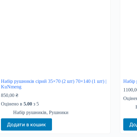
Набір рушників сірий 35×70 (2 шт) 70×140 (1 шт) |
Набір
KuNmeng
1100,
850,00
₴
Оціне
Оцінено в
5.00
з 5
Набір рушників
,
Рушники
Додати в кошик
До