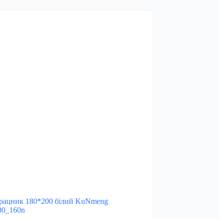
рацник 180*200 білий KuNmeng
00_160n