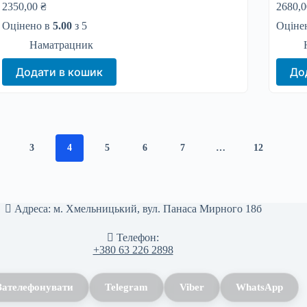
2350,00
₴
2680,
Оцінено в
5.00
з 5
Оціне
Наматрацник
Додати в кошик
До
3
4
5
6
7
…
12
Адреса:
м. Хмельницький, вул. Панаса Мирного 18б
Телефон:
+380 63 226 2898
Зателефонувати
Telegram
Viber
WhatsApp