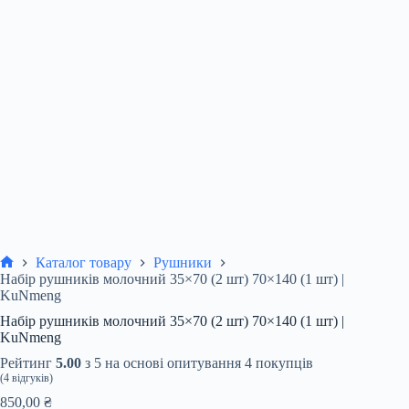
Каталог товару
Рушники
Головна
Набір рушників молочний 35×70 (2 шт) 70×140 (1 шт) |
KuNmeng
Набір рушників молочний 35×70 (2 шт) 70×140 (1 шт) |
KuNmeng
Рейтинг
5.00
з 5 на основі опитування
4
покупців
(
4
відгуків)
850,00
₴