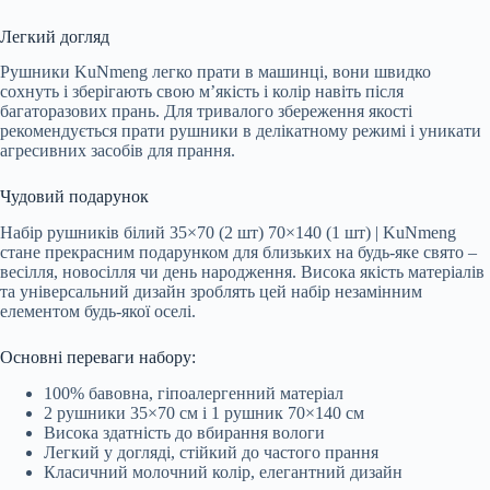
Легкий догляд
Рушники KuNmeng легко прати в машинці, вони швидко
сохнуть і зберігають свою м’якість і колір навіть після
багаторазових прань. Для тривалого збереження якості
рекомендується прати рушники в делікатному режимі і уникати
агресивних засобів для прання.
Чудовий подарунок
Набір рушників білий 35×70 (2 шт) 70×140 (1 шт) | KuNmeng
стане прекрасним подарунком для близьких на будь-яке свято –
весілля, новосілля чи день народження. Висока якість матеріалів
та універсальний дизайн зроблять цей набір незамінним
елементом будь-якої оселі.
Основні переваги набору:
100% бавовна, гіпоалергенний матеріал
2 рушники 35×70 см і 1 рушник 70×140 см
Висока здатність до вбирання вологи
Легкий у догляді, стійкий до частого прання
Класичний молочний колір, елегантний дизайн