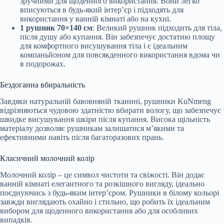
зручними для щоденного використання. Вони легко
вписуються в будь-який інтер’єр і підходять для
використання у ванній кімнаті або на кухні.
1 рушник 70×140 см
: Великий рушник підходить для тіла,
після душу або купання. Він забезпечує достатню площу
для комфортного висушування тіла і є ідеальним
компаньйоном для повсякденного використання вдома чи
в подорожах.
Бездоганна вбиральність
Завдяки натуральній бавовняній тканині, рушники KuNmeng
відрізняються чудовою здатністю вбирати вологу, що забезпечує
швидке висушування шкіри після купання. Висока щільність
матеріалу дозволяє рушникам залишатися м’якими та
ефективними навіть після багаторазових прань.
Класичний молочний колір
Молочний колір – це символ чистоти та свіжості. Він додає
ванній кімнаті елегантного та розкішного вигляду, ідеально
поєднуючись з будь-яким інтер’єром. Рушники в білому кольорі
завжди виглядають охайно і стильно, що робить їх ідеальним
вибором для щоденного використання або для особливих
випадків.