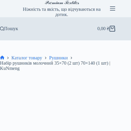
Перейти
𝒫𝓇𝑒𝓂𝒾𝓊𝓂 𝒯𝑒𝓍𝓉𝒾𝓁𝑒𝓈
до
Ніжність та якість, що відчуваються на
вмісту
дотик.
Пошук
0,00
₴
Кошик
Каталог товару
Рушники
Головна
Набір рушників молочний 35×70 (2 шт) 70×140 (1 шт) |
KuNmeng