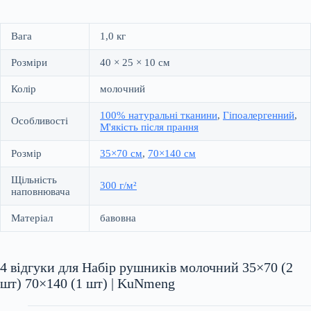
Вага
1,0 кг
Розміри
40 × 25 × 10 см
Колір
молочний
100% натуральні тканини
,
Гіпоалергенний
,
Особливості
М'якість після прання
Розмір
35×70 см
,
70×140 см
Щільність
300 г/м²
наповнювача
Матеріал
бавовна
4 відгуки для
Набір рушників молочний 35×70 (2
шт) 70×140 (1 шт) | KuNmeng