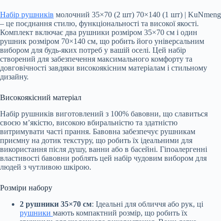
Набір рушників
молочний 35×70 (2 шт) 70×140 (1 шт) | KuNmeng
– це поєднання стилю, функціональності та високої якості.
Комплект включає два рушники розміром 35×70 см і один
рушник розміром 70×140 см, що робить його універсальним
вибором для будь-яких потреб у вашій оселі. Цей набір
створений для забезпечення максимального комфорту та
довговічності завдяки високоякісним матеріалам і стильному
дизайну.
Високоякісний матеріал
Набір рушників виготовлений з 100% бавовни, що славиться
своєю м’якістю, високою вбиральністю та здатністю
витримувати часті прання. Бавовна забезпечує рушникам
приємну на дотик текстуру, що робить їх ідеальними для
використання після душу, ванни або в басейні. Гіпоалергенні
властивості бавовни роблять цей набір чудовим вибором для
людей з чутливою шкірою.
Розміри набору
2 рушники 35×70 см
: Ідеальні для обличчя або рук, ці
рушники
мають компактний розмір, що робить їх