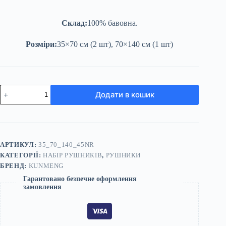
Склад:
100% бавовна.
Розміри:
35×70 см (2 шт), 70×140 см (1 шт)
Набір
Додати в кошик
рушників
молочний
35x70
(2
шт)
70x140
АРТИКУЛ:
35_70_140_45NR
(1
КАТЕГОРІЇ:
НАБІР РУШНИКІВ
,
РУШНИКИ
шт)
|
БРЕНД:
KUNMENG
KuNmeng
Гарантовано безпечне оформлення
кількість
замовлення