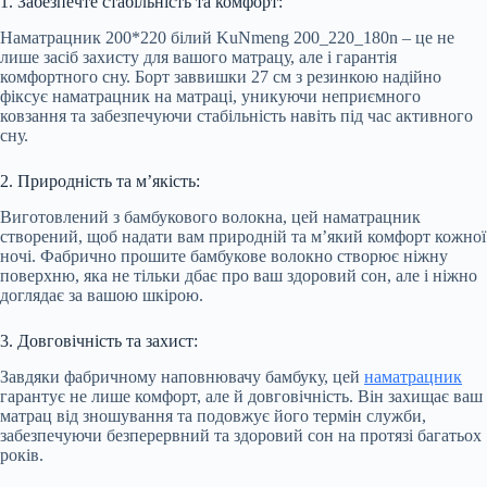
1. Забезпечте стабільність та комфорт:
Наматрацник 200*220 білий KuNmeng 200_220_180n – це не
лише засіб захисту для вашого матрацу, але і гарантія
комфортного сну. Борт заввишки 27 см з резинкою надійно
фіксує наматрацник на матраці, уникуючи неприємного
ковзання та забезпечуючи стабільність навіть під час активного
сну.
2. Природність та м’якість:
Виготовлений з бамбукового волокна, цей наматрацник
створений, щоб надати вам природній та м’який комфорт кожної
ночі. Фабрично прошите бамбукове волокно створює ніжну
поверхню, яка не тільки дбає про ваш здоровий сон, але і ніжно
доглядає за вашою шкірою.
3. Довговічність та захист:
Завдяки фабричному наповнювачу бамбуку, цей
наматрацник
гарантує не лише комфорт, але й довговічність. Він захищає ваш
матрац від зношування та подовжує його термін служби,
забезпечуючи безперервний та здоровий сон на протязі багатьох
років.