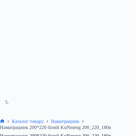
Каталог товару
Наматрацник
Головна
Наматрацник 200*220 білий KuNmeng 200_220_180n
Наматрацник 200*220 білий KuNmeng 200_220_180n