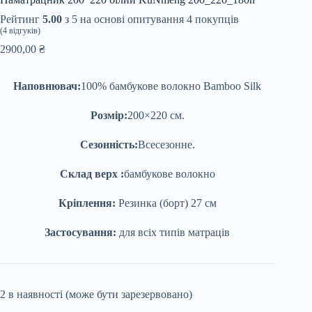
Рейтинг
5.00
з 5 на основі опитування
4
покупців
(
4
відгуків)
2900,00
₴
Наповнювач:
100% бамбукове волокно Bamboo Silk
Розмір:
200×220 см.
Сезонність:
Всесезонне.
Склад верх :
бамбукове волокно
Кріплення:
Резинка (борт) 27 см
Застосування:
для всіх типів матраців
2 в наявності (може бути зарезервовано)