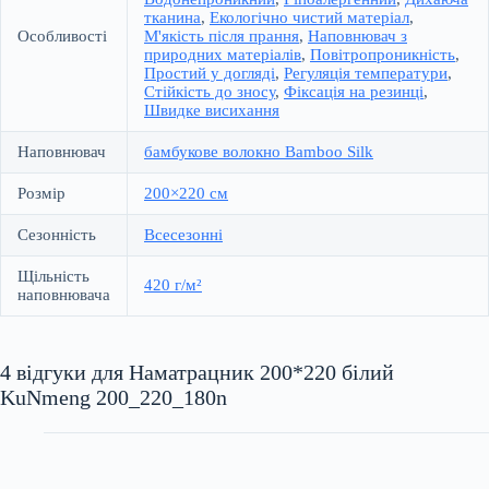
тканина
,
Екологічно чистий матеріал
,
Особливості
М'якість після прання
,
Наповнювач з
природних матеріалів
,
Повітропроникність
,
Простий у догляді
,
Регуляція температури
,
Стійкість до зносу
,
Фіксація на резинці
,
Швидке висихання
Наповнювач
бамбукове волокно Bamboo Silk
Розмір
200×220 см
Сезонність
Всесезонні
Щільність
420 г/м²
наповнювача
4 відгуки для
Наматрацник 200*220 білий
KuNmeng 200_220_180n