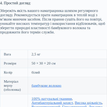
4. Простий догляд:
Збережіть якість вашого наматрацника шляхом регулярного
догляду. Рекомендується прати наматрацник в теплій воді з
м’яким миючим засобом. Після прання сушіть його на повітрі,
уникайте високих температур і використання відбілювачів, щоб
зберегти природні властивості бамбукового волокна та
продовжити його термін служби.
Вага
2,5 кг
Розміри
50 × 30 × 20 см
Колір
білий
Матеріал
верху
бамбукове волокно
(оболонка)
100% натуральні тканини
,
Антибактеріальний захист
,
Висока щільність
,
Водонепроникний
,
Гіпоалергенний
,
Дихаюча