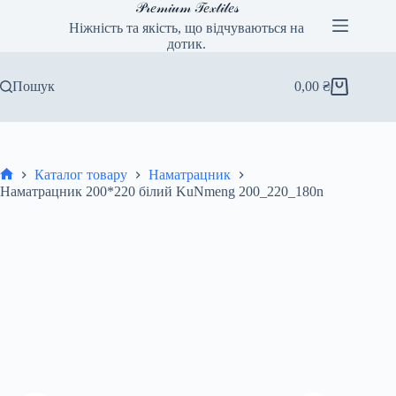
Перейти
𝒫𝓇𝑒𝓂𝒾𝓊𝓂 𝒯𝑒𝓍𝓉𝒾𝓁𝑒𝓈
до
Ніжність та якість, що відчуваються на
вмісту
дотик.
Пошук
0,00
₴
Кошик
Каталог товару
Наматрацник
Головна
Наматрацник 200*220 білий KuNmeng 200_220_180n