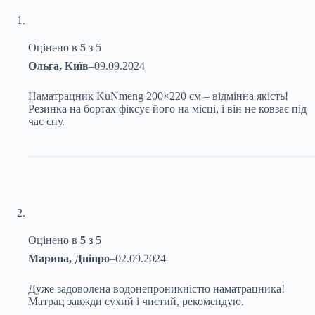
Оцінено в
5
з 5
Ольга, Київ
–
09.09.2024
Наматрацник KuNmeng 200×220 см – відмінна якість!
Резинка на бортах фіксує його на місці, і він не ковзає під
час сну.
Оцінено в
5
з 5
Марина, Дніпро
–
02.09.2024
Дуже задоволена водонепроникністю наматрацника!
Матрац завжди сухий і чистий, рекомендую.