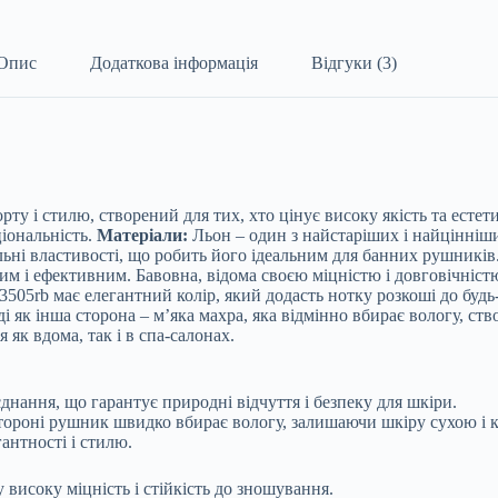
Опис
Додаткова інформація
Відгуки (3)
у і стилю, створений для тих, хто цінує високу якість та естет
іональність.
Матеріали:
Льон – один з найстаріших і найцінніши
ьні властивості, що робить його ідеальним для банних рушників.
і ефективним. Бавовна, відома своєю міцністю і довговічністю,
5rb має елегантний колір, який додасть нотку розкоші до будь-я
і як інша сторона – м’яка махра, яка відмінно вбирає вологу, с
як вдома, так і в спа-салонах.
днання, що гарантує природні відчуття і безпеку для шкіри.
тороні рушник швидко вбирає вологу, залишаючи шкіру сухою і
антності і стилю.
исоку міцність і стійкість до зношування.