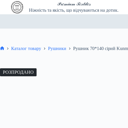
Перейти
𝒫𝓇𝑒𝓂𝒾𝓊𝓂 𝒯𝑒𝓍𝓉𝒾𝓁𝑒𝓈
до
Ніжність та якість, що відчуваються на дотик.
вмісту
Каталог товару
Рушники
Рушник 70*140 сірий Kunm
Головна
РОЗПРОДАНО