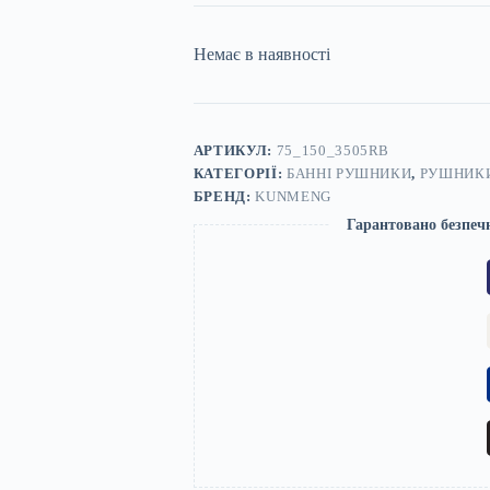
Немає в наявності
АРТИКУЛ:
75_150_3505RB
КАТЕГОРІЇ:
БАННІ РУШНИКИ
,
РУШНИК
БРЕНД:
KUNMENG
Гарантовано безпеч