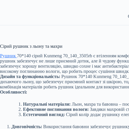
Сірий рушник з льону та махри
Рушник
70*140 сірий Kunmeng 70_140_3505rb є втіленням комфорт
рушник забезпечує не лише приємний дотик, але й чудову функц
забезпечує хорошу вентиляцію, швидко сохне і має антибактеріал
високому поглинанню вологи, що робить процес сушіння швидким 
Дизайн та функціональність:
Рушник 70*140 Kunmeng 70_140_350
дихаючого льону, що забезпечує приємний контакт зі шкірою, тод
комбінація матеріалів робить рушник ідеальним для використання 
Особливості:
Натуральні матеріали:
Льон, махра та бавовна – поє
Ефективне поглинання вологи:
Завдяки махровій с
Естетичний вигляд:
Сірий колір додає рушнику елег
Довговічність:
Використання бавовни забезпечує рушнику в