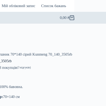
Мій обліковий запис
Список бажань
0,00
₴
Кошик
ушник 70*140 сірий Kunmeng 70_140_3505rb
_3505rb
3
покупців
(
3
відгуків)
100% бавовна.
р:
70×140 см