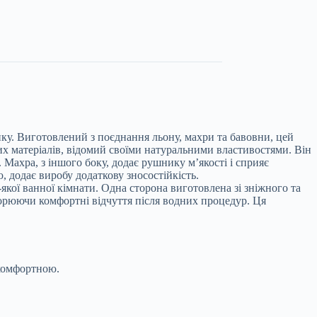
ику. Виготовлений з поєднання льону, махри та бавовни, цей
х матеріалів, відомий своїми натуральними властивостями. Він
 Махра, з іншого боку, додає рушнику м’якості і сприяє
 додає виробу додаткову зносостійкість.
кої ванної кімнати. Одна сторона виготовлена зі зніжного та
творюючи комфортні відчуття після водних процедур. Ця
 комфортною.