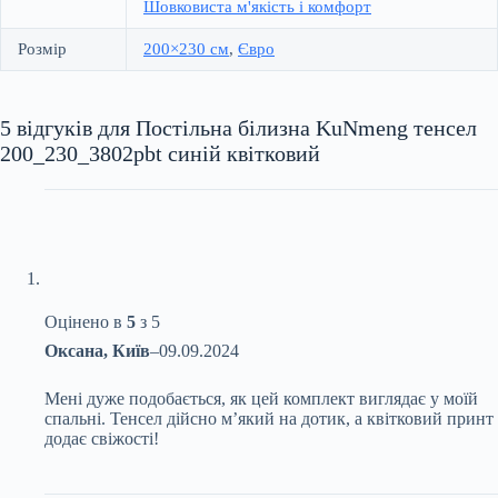
Шовковиста м'якість і комфорт
Розмір
200×230 см
,
Євро
5 відгуків для
Постільна білизна KuNmeng тенсел
200_230_3802pbt синій квітковий
Оцінено в
5
з 5
Оксана, Київ
–
09.09.2024
Мені дуже подобається, як цей комплект виглядає у моїй
спальні. Тенсел дійсно м’який на дотик, а квітковий принт
додає свіжості!