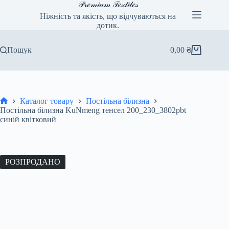
Перейти
𝒫𝓇𝑒𝓂𝒾𝓊𝓂 𝒯𝑒𝓍𝓉𝒾𝓁𝑒𝓈
до
Ніжність та якість, що відчуваються на
вмісту
дотик.
Пошук
0,00
₴
Кошик
Каталог товару
Постільна білизна
Головна
Постільна білизна KuNmeng тенсел 200_230_3802pbt
синій квітковий
РОЗПРОДАНО