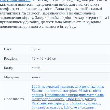
квітковим принтом – це ідеальний вибір для тих, хто цінує
комфорт, стиль та високу якість. Вона додасть вашій спальні
елегантності та свіжості, забезпечуючи вам максимальне
задоволення від сну. Завдяки своїм відмінним характеристикам і
привабливому дизайну, ця постільна білизна стане чудовим
доповненням до вашого спального інтер’єру.
Вага
3,5 кг
Розміри
70 × 40 × 20 см
Колір
синій
Матеріал
тенсел
100% натуральні тканини
,
Дихаюча тканина
,
Екологічно чистий матеріал
,
М'якість після
прання
,
Наповнювач з природних матеріалів
,
Особливості
Повітропроникність
,
Простий у догляді
,
Регуляція температури
,
Стійкість до зносу
,
Тривалість кольору
,
Швидке висихання
,