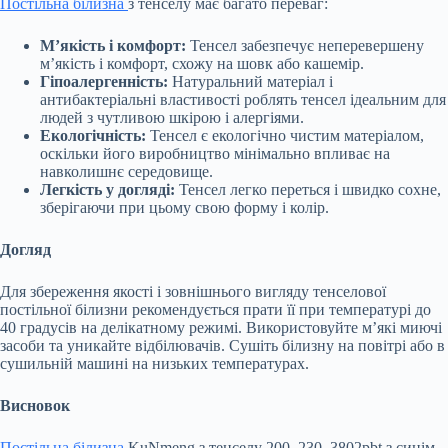
Постільна білизна
з тенселу має багато переваг:
М’якість і комфорт:
Тенсел забезпечує неперевершену
м’якість і комфорт, схожу на шовк або кашемір.
Гіпоалергенність:
Натуральний матеріал і
антибактеріальні властивості роблять тенсел ідеальним для
людей з чутливою шкірою і алергіями.
Екологічність:
Тенсел є екологічно чистим матеріалом,
оскільки його виробництво мінімально впливає на
навколишнє середовище.
Легкість у догляді:
Тенсел легко переться і швидко сохне,
зберігаючи при цьому свою форму і колір.
Догляд
Для збереження якості і зовнішнього вигляду тенселової
постільної білизни рекомендується прати її при температурі до
40 градусів на делікатному режимі. Використовуйте м’які миючі
засоби та уникайте відбілювачів. Сушіть білизну на повітрі або в
сушильній машині на низьких температурах.
Висновок
Постільна білизна
KuNmeng з тенселу 200_230_3802pbt з синім