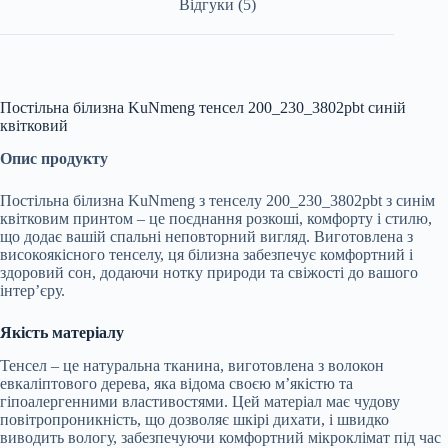
Відгуки (5)
Постільна білизна KuNmeng тенсел 200_230_3802pbt синій
квітковий
Опис продукту
Постільна білизна KuNmeng з тенселу 200_230_3802pbt з синім
квітковим принтом – це поєднання розкоші, комфорту і стилю,
що додає вашій спальні неповторний вигляд. Виготовлена з
високоякісного тенселу, ця білизна забезпечує комфортний і
здоровий сон, додаючи нотку природи та свіжості до вашого
інтер’єру.
Якість матеріалу
Тенсел – це натуральна тканина, виготовлена з волокон
евкаліптового дерева, яка відома своєю м’якістю та
гіпоалергенними властивостями. Цей матеріал має чудову
повітропроникність, що дозволяє шкірі дихати, і швидко
виводить вологу, забезпечуючи комфортний мікроклімат під час