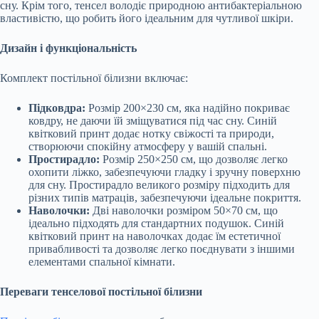
сну. Крім того, тенсел володіє природною антибактеріальною
властивістю, що робить його ідеальним для чутливої шкіри.
Дизайн і функціональність
Комплект постільної білизни включає:
Підковдра:
Розмір 200×230 см, яка надійно покриває
ковдру, не даючи їй зміщуватися під час сну. Синій
квітковий принт додає нотку свіжості та природи,
створюючи спокійну атмосферу у вашій спальні.
Простирадло:
Розмір 250×250 см, що дозволяє легко
охопити ліжко, забезпечуючи гладку і зручну поверхню
для сну. Простирадло великого розміру підходить для
різних типів матраців, забезпечуючи ідеальне покриття.
Наволочки:
Дві наволочки розміром 50×70 см, що
ідеально підходять для стандартних подушок. Синій
квітковий принт на наволочках додає їм естетичної
привабливості та дозволяє легко поєднувати з іншими
елементами спальної кімнати.
Переваги тенселової постільної білизни