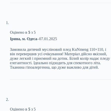
Оцінено в
5
з 5
Ірина, м. Одеса
–
07.01.2025
Замовила дитячий мусліновий плед KuNmeng 110×110, і
він перевершив усі очікування! Матеріал дійсно якісний,
дуже легкий і приємний на дотик. Білий колір надає пледу
елегантності. Ідеально підходить для спекотного літа.
Тканина гіпоалергенна, що дуже важливо для дітей.
Оцінено в
5
з 5