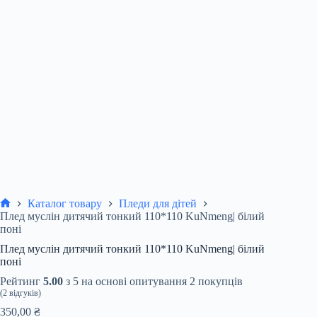
Каталог товару
Пледи для дітей
Головна
Плед муслін дитячий тонкий 110*110 KuNmeng| білий
поні
Плед муслін дитячий тонкий 110*110 KuNmeng| білий
поні
Рейтинг
5.00
з 5 на основі опитування
2
покупців
(
2
відгуків)
350,00
₴