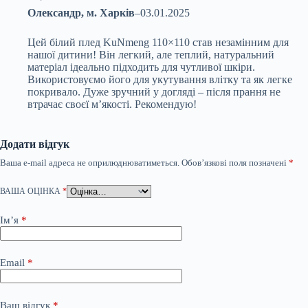
Олександр, м. Харків
–
03.01.2025
Цей білий плед KuNmeng 110×110 став незамінним для
нашої дитини! Він легкий, але теплий, натуральний
матеріал ідеально підходить для чутливої шкіри.
Використовуємо його для укутування влітку та як легке
покривало. Дуже зручний у догляді – після прання не
втрачає своєї м’якості. Рекомендую!
Додати відгук
Ваша e-mail адреса не оприлюднюватиметься.
Обов’язкові поля позначені
*
ВАША ОЦІНКА
*
Ім’я
*
Email
*
Ваш відгук
*