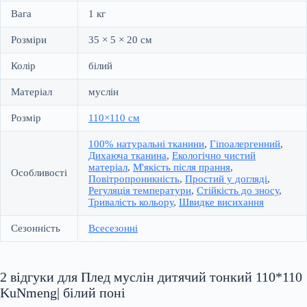
Вага
1 кг
Розміри
35 × 5 × 20 см
Колір
білий
Матеріал
муслін
Розмір
110×110 см
100% натуральні тканини
,
Гіпоалергенний
,
Дихаюча тканина
,
Екологічно чистий
матеріал
,
М'якість після прання
,
Особливості
Повітропроникність
,
Простий у догляді
,
Регуляція температури
,
Стійкість до зносу
,
Тривалість кольору
,
Швидке висихання
Сезонність
Всесезонні
2 відгуки для
Плед муслін дитячий тонкий 110*110
KuNmeng| білий поні