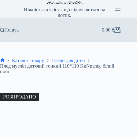
Перейти
𝒫𝓇𝑒𝓂𝒾𝓊𝓂 𝒯𝑒𝓍𝓉𝒾𝓁𝑒𝓈
до
Ніжність та якість, що відчуваються на
вмісту
дотик.
Пошук
0,00
₴
Кошик
Каталог товару
Пледи для дітей
Головна
Плед муслін дитячий тонкий 110*110 KuNmeng| білий
поні
РОЗПРОДАНО