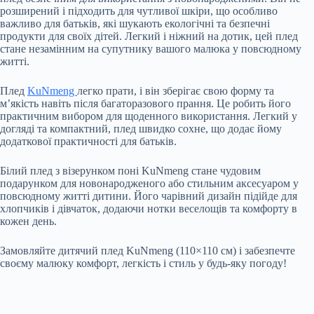
розширений і підходить для чутливої ​​шкіри, що особливо
важливо для батьків, які шукають екологічні та безпечні
продукти для своїх дітей. Легкий і ніжний на дотик, цей плед
стане незамінним на супутнику вашого малюка у повсюдному
житті.
Плед
KuNmeng
легко прати, і він зберігає свою форму та
м’якість навіть після багаторазового прання. Це робить його
практичним вибором для щоденного використання. Легкий у
догляді та компактний, плед швидко сохне, що додає йому
додаткової практичності для батьків.
Білий плед з візерунком поні KuNmeng стане чудовим
подарунком для новонародженого або стильним аксесуаром у
повсюдному житті дитини. Його чарівний дизайн підійде для
хлопчиків і дівчаток, додаючи нотки веселощів та комфорту в
кожен день.
Замовляйте дитячий плед KuNmeng (110×110 см) і забезпечте
своєму малюку комфорт, легкість і стиль у будь-яку погоду!