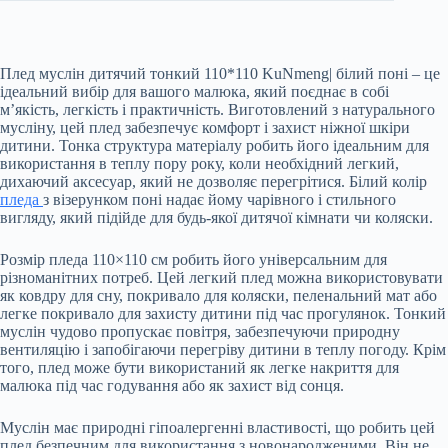
Плед муслін дитячий тонкий 110*110 KuNmeng| білий поні – це
ідеальний вибір для вашого малюка, який поєднає в собі
м’якість, легкість і практичність. Виготовлений з натурального
мусліну, цей плед забезпечує комфорт і захист ніжної шкіри
дитини. Тонка структура матеріалу робить його ідеальним для
використання в теплу пору року, коли необхідний легкий,
дихаючий аксесуар, який не дозволяє перегрітися. Білий колір
пледа
з візерунком поні надає йому чарівного і стильного
вигляду, який підійде для будь-якої дитячої кімнати чи коляски.
Розмір пледа 110×110 см робить його універсальним для
різноманітних потреб. Цей легкий плед можна використовувати
як ковдру для сну, покривало для коляски, пеленальний мат або
легке покривало для захисту дитини під час прогулянок. Тонкий
муслін чудово пропускає повітря, забезпечуючи природну
вентиляцію і запобігаючи перегріву дитини в теплу погоду. Крім
того, плед може бути використаний як легке накриття для
малюка під час годування або як захист від сонця.
Муслін має природні гіпоалергенні властивості, що робить цей
плед безпечним для використання з новонародженими. Він не