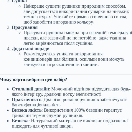
Сушка
Найкраще сушити рушники природним способом,
але допускається використання сушарки на низьких
температурах. Уникайте прямого сонячного світла,
щоб запобігти вигорянню кольору.
Прасування
Прасувати рушники можна при середній температурі
праски, але зазвичай це не потрібно, адже тканина
легко вирівнюється після сушіння.
Додаткові поради
Рекомендується уникати використання
кондиціонерів для білизни, оскільки вони можуть
знижувати гігроскопічність тканини.
Чому варто вибрати цей набір?
Стильний дизайн
: Молочний відтінок підходить для будь-
якого інтер’єру, додаючи нотку елегантності.
Практичність
: Два різні розміри рушників забезпечують
багатофункціональність.
Висока якість
: Використання 100% бавовни гарантує
тривалий термін служби рушників.
Безпека
: Натуральний матеріал не викликає подразнень і
підходить для чутливої шкіри.