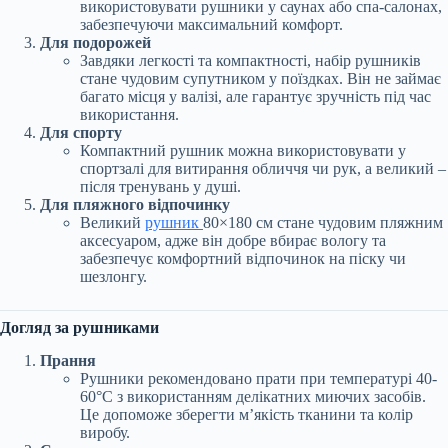
використовувати рушники у саунах або спа-салонах,
забезпечуючи максимальний комфорт.
Для подорожей
Завдяки легкості та компактності, набір рушників
стане чудовим супутником у поїздках. Він не займає
багато місця у валізі, але гарантує зручність під час
використання.
Для спорту
Компактний рушник можна використовувати у
спортзалі для витирання обличчя чи рук, а великий –
після тренувань у душі.
Для пляжного відпочинку
Великий
рушник
80×180 см стане чудовим пляжним
аксесуаром, адже він добре вбирає вологу та
забезпечує комфортний відпочинок на піску чи
шезлонгу.
Догляд за рушниками
Прання
Рушники рекомендовано прати при температурі 40-
60°C з використанням делікатних миючих засобів.
Це допоможе зберегти м’якість тканини та колір
виробу.