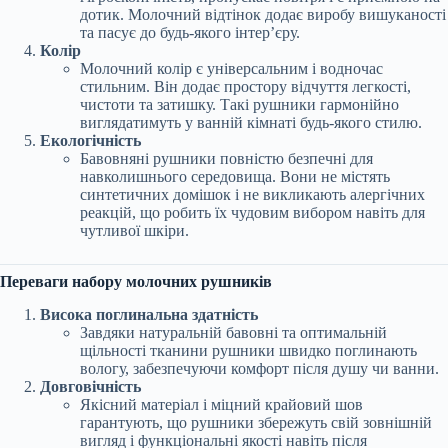
дотик. Молочний відтінок додає виробу вишуканості
та пасує до будь-якого інтер’єру.
Колір
Молочний колір є універсальним і водночас
стильним. Він додає простору відчуття легкості,
чистоти та затишку. Такі рушники гармонійно
виглядатимуть у ванній кімнаті будь-якого стилю.
Екологічність
Бавовняні рушники повністю безпечні для
навколишнього середовища. Вони не містять
синтетичних домішок і не викликають алергічних
реакцій, що робить їх чудовим вибором навіть для
чутливої шкіри.
Переваги набору молочних рушників
Висока поглинальна здатність
Завдяки натуральній бавовні та оптимальній
щільності тканини рушники швидко поглинають
вологу, забезпечуючи комфорт після душу чи ванни.
Довговічність
Якісний матеріал і міцний крайовий шов
гарантують, що рушники збережуть свій зовнішній
вигляд і функціональні якості навіть після