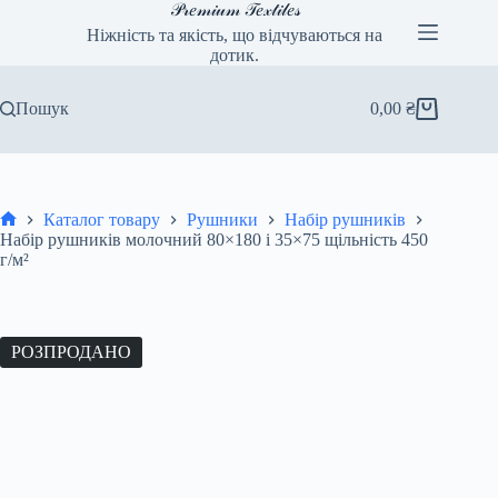
Перейти
𝒫𝓇𝑒𝓂𝒾𝓊𝓂 𝒯𝑒𝓍𝓉𝒾𝓁𝑒𝓈
до
Ніжність та якість, що відчуваються на
вмісту
дотик.
Пошук
0,00
₴
Кошик
Каталог товару
Рушники
Набір рушників
Головна
Набір рушників молочний 80×180 і 35×75 щільність 450
г/м²
РОЗПРОДАНО