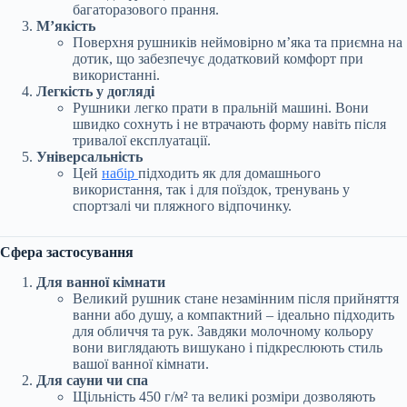
багаторазового прання.
М’якість
Поверхня рушників неймовірно м’яка та приємна на
дотик, що забезпечує додатковий комфорт при
використанні.
Легкість у догляді
Рушники легко прати в пральній машині. Вони
швидко сохнуть і не втрачають форму навіть після
тривалої експлуатації.
Універсальність
Цей
набір
підходить як для домашнього
використання, так і для поїздок, тренувань у
спортзалі чи пляжного відпочинку.
Сфера застосування
Для ванної кімнати
Великий рушник стане незамінним після прийняття
ванни або душу, а компактний – ідеально підходить
для обличчя та рук. Завдяки молочному кольору
вони виглядають вишукано і підкреслюють стиль
вашої ванної кімнати.
Для сауни чи спа
Щільність 450 г/м² та великі розміри дозволяють