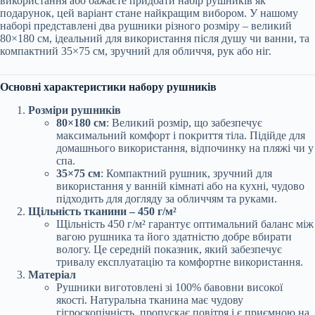
використання або бажаєте придбати набір рушників як
подарунок, цей варіант стане найкращим вибором. У нашому
наборі представлені два рушники різного розміру – великий
80×180 см, ідеальний для використання після душу чи ванни, та
компактний 35×75 см, зручний для обличчя, рук або ніг.
Основні характеристики набору рушників
Розміри рушників
80×180 см
: Великий розмір, що забезпечує
максимальний комфорт і покриття тіла. Підійде для
домашнього використання, відпочинку на пляжі чи у
спа.
35×75 см
: Компактний рушник, зручний для
використання у ванній кімнаті або на кухні, чудово
підходить для догляду за обличчям та руками.
Щільність тканини – 450 г/м²
Щільність 450 г/м² гарантує оптимальний баланс між
вагою рушника та його здатністю добре вбирати
вологу. Це середній показник, який забезпечує
тривалу експлуатацію та комфортне використання.
Матеріал
Рушники виготовлені зі 100% бавовни високої
якості. Натуральна тканина має чудову
гігроскопічність, пропускає повітря і є приємною на