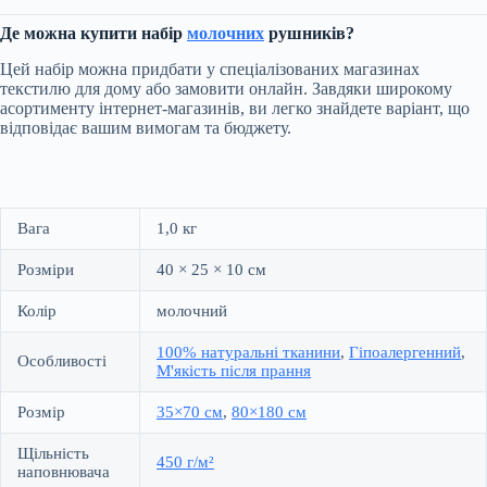
Де можна купити набір
молочних
рушників?
Цей набір можна придбати у спеціалізованих магазинах
текстилю для дому або замовити онлайн. Завдяки широкому
асортименту інтернет-магазинів, ви легко знайдете варіант, що
відповідає вашим вимогам та бюджету.
Вага
1,0 кг
Розміри
40 × 25 × 10 см
Колір
молочний
100% натуральні тканини
,
Гіпоалергенний
,
Особливості
М'якість після прання
Розмір
35×70 см
,
80×180 см
Щільність
450 г/м²
наповнювача