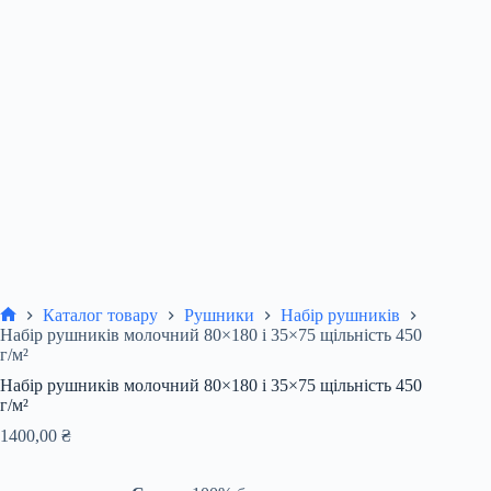
Каталог товару
Рушники
Набір рушників
Головна
Набір рушників молочний 80×180 і 35×75 щільність 450
г/м²
Набір рушників молочний 80×180 і 35×75 щільність 450
г/м²
1400,00
₴