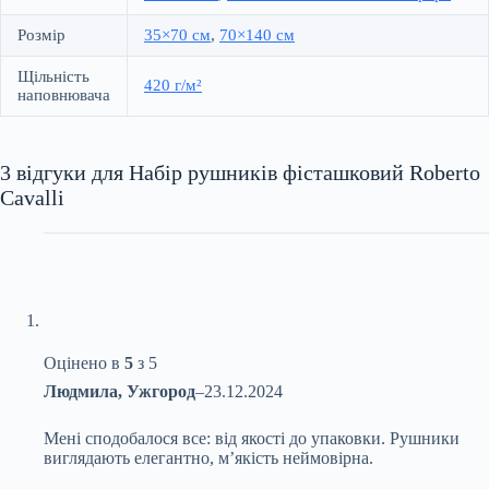
Розмір
35×70 см
,
70×140 см
Щільність
420 г/м²
наповнювача
3 відгуки для
Набір рушників фісташковий Roberto
Cavalli
Оцінено в
5
з 5
Людмила, Ужгород
–
23.12.2024
Мені сподобалося все: від якості до упаковки. Рушники
виглядають елегантно, м’якість неймовірна.