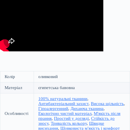
Колір
оливковий
Матеріал
єгипетська бавовна
100% натуральні тканини
,
Антибактеріальний захист
,
Висока щільність
,
Гіпоалергенний
,
Дихаюча тканина
,
Особливості
Екологічно чистий матеріал
,
М'якість після
прання
,
Простий у догляді
,
Стійкість до
зносу
,
Тривалість кольору
,
Швидке
висихання
,
Шовковиста м'якість і комфорт