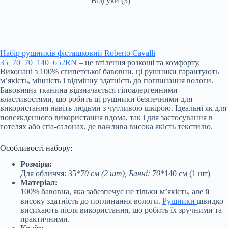
Відгуки (3)
Набір рушників фісташковий Roberto Cavalli
35_70_70_140_652RN
– це втілення розкоші та комфорту.
Виконані з 100% єгипетської бавовни, ці рушники гарантують
м’якість, міцність і відмінну здатність до поглинання вологи.
Бавовняна тканина відзначається гіпоалергенними
властивостями, що робить ці рушники безпечними для
використання навіть людьми з чутливою шкірою. Ідеальні як для
повсякденного використання вдома, так і для застосування в
готелях або спа-салонах, де важлива висока якість текстилю.
Особливості набору:
Розміри:
Для обличчя: 35*
70 см (2 шт), Банні: 70*
140 см (1 шт)
Матеріал:
100% бавовна, яка забезпечує не тільки м’якість, але й
високу здатність до поглинання вологи.
Рушники
швидко
висихають після використання, що робить їх зручними та
практичними.