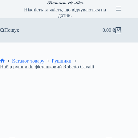
Перейти
𝒫𝓇𝑒𝓂𝒾𝓊𝓂 𝒯𝑒𝓍𝓉𝒾𝓁𝑒𝓈
до
Ніжність та якість, що відчуваються на
вмісту
дотик.
Пошук
0,00
₴
Кошик
Каталог товару
Рушники
Головна
Набір рушників фісташковий Roberto Cavalli