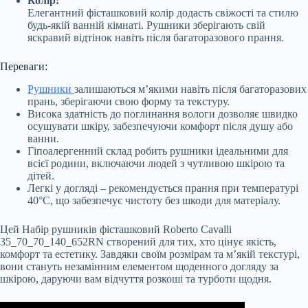
Колір:
Елегантний фісташковий колір додасть свіжості та стилю
будь-якій ванній кімнаті. Рушники зберігають свій
яскравий відтінок навіть після багаторазового прання.
Переваги:
Рушники
залишаються м’якими навіть після багаторазових
прань, зберігаючи свою форму та текстуру.
Висока здатність до поглинання вологи дозволяє швидко
осушувати шкіру, забезпечуючи комфорт після душу або
ванни.
Гіпоалергенний склад робить рушники ідеальними для
всієї родини, включаючи людей з чутливою шкірою та
дітей.
Легкі у догляді – рекомендується прання при температурі
40°C, що забезпечує чистоту без шкоди для матеріалу.
Цей Набір рушників фісташковий Roberto Cavalli
35_70_70_140_652RN створений для тих, хто цінує якість,
комфорт та естетику. Завдяки своїм розмірам та м’якій текстурі,
вони стануть незамінним елементом щоденного догляду за
шкірою, даруючи вам відчуття розкоші та турботи щодня.