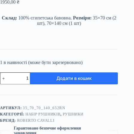
1950,00
₴
Склад:
100% єгипетська бавовна.
Розміри:
35×70 см (2
шт), 70×140 см (1 шт)
1 в наявності (може бути зарезервовано)
Набір
Додати в кошик
рушників
фісташковий
Roberto
Cavalli
кількість
АРТИКУЛ:
35_70_70_140_652RN
КАТЕГОРІЇ:
НАБІР РУШНИКІВ
,
РУШНИКИ
БРЕНД:
ROBERTO CAVALLI
Гарантовано безпечне оформлення
замовлення