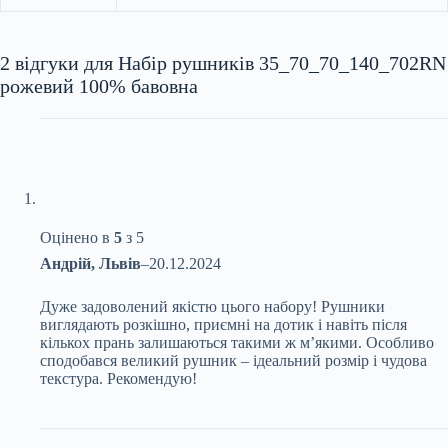
2 відгуки для
Набір рушників 35_70_70_140_702RN
рожевий 100% бавовна
Оцінено в
5
з 5
Андрій, Львів
–
20.12.2024
Дуже задоволений якістю цього набору! Рушники
виглядають розкішно, приємні на дотик і навіть після
кількох прань залишаються такими ж м’якими. Особливо
сподобався великий рушник – ідеальний розмір і чудова
текстура. Рекомендую!