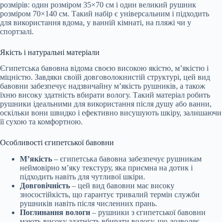
розмірів: один розміром 35×70 см і один великий рушник
розміром 70×140 см. Такий набір є універсальним і підходить
для використання вдома, у ванній кімнаті, на пляжі чи у
спортзалі.
Якість і натуральні матеріали
Єгипетська бавовна відома своєю високою якістю, м’якістю і
міцністю. Завдяки своїй довговолокнистій структурі, цей вид
бавовни забезпечує надзвичайну м’якість рушників, а також
їхню високу здатність вбирати вологу. Такий матеріал робить
рушники ідеальними для використання після душу або ванни,
оскільки вони швидко і ефективно висушують шкіру, залишаючи
її сухою та комфортною.
Особливості єгипетської бавовни
М’якість
– єгипетська бавовна забезпечує рушникам
неймовірно м’яку текстуру, яка приємна на дотик і
підходить навіть для чутливої шкіри.
Довговічність
– цей вид бавовни має високу
зносостійкість, що гарантує тривалий термін служби
рушників навіть після численних прань.
Поглинання вологи
– рушники з єгипетської бавовни
мають високу здатність вбирати вологу, що дозволяє