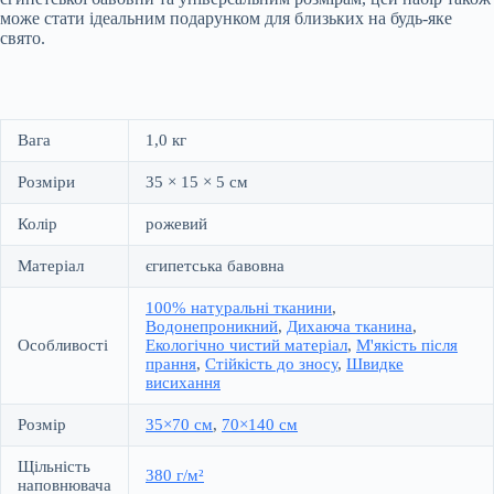
може стати ідеальним подарунком для близьких на будь-яке
свято.
Вага
1,0 кг
Розміри
35 × 15 × 5 см
Колір
рожевий
Матеріал
єгипетська бавовна
100% натуральні тканини
,
Водонепроникний
,
Дихаюча тканина
,
Особливості
Екологічно чистий матеріал
,
М'якість після
прання
,
Стійкість до зносу
,
Швидке
висихання
Розмір
35×70 см
,
70×140 см
Щільність
380 г/м²
наповнювача