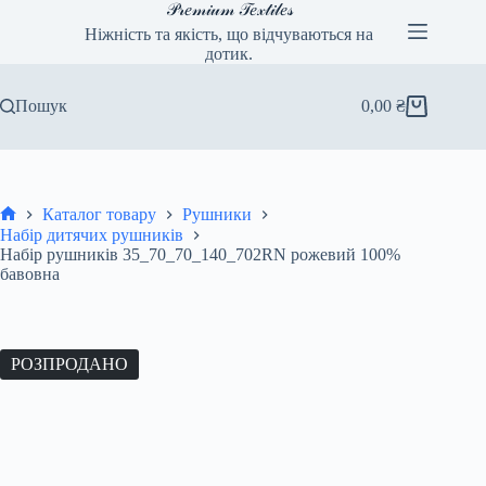
Перейти
𝒫𝓇𝑒𝓂𝒾𝓊𝓂 𝒯𝑒𝓍𝓉𝒾𝓁𝑒𝓈
до
Ніжність та якість, що відчуваються на
вмісту
дотик.
Пошук
0,00
₴
Кошик
Каталог товару
Рушники
Головна
Набір дитячих рушників
Набір рушників 35_70_70_140_702RN рожевий 100%
бавовна
РОЗПРОДАНО