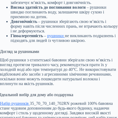
забезпечує м’якість, комфорт і довговічність.
Висока здатність до поглинання вологи
– рушники
швидко поглинають воду, залишаючи шкіру сухою і
приємною на дотик.
Довговічність
– рушники зберігають свою м’якість і
форму навіть після численних прань, не втрачають кольору
і не деформуються.
Гіпоалергенність
–
рушники
не викликають подразнень і
підходять для людей із чутливою шкірою.
Догляд за рушниками
Щоб рушники з єгипетської бавовни зберігали свою м’якість і
вигляд протягом тривалого часу, рекомендується прати їх у
холодній воді або при температурі до 40°C. Не використовувати
відбілювачі або засоби з агресивними хімічними речовинами,
оскільки вони можуть пошкодити натуральні волокна і
вплинути на якість рушників.
Ідеальний вибір для дому або подарунка
Набір рушників
35_70_70_140_702RN рожевий 100% бавовна
стане чудовим доповненням до будь-якого будинку, надаючи
комфорт і стиль у щоденному догляді. Завдяки високій якості
єгипетської бавовни та універсальним розмірам, цей набір також