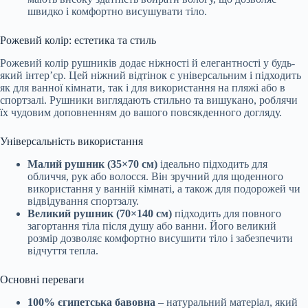
швидко і комфортно висушувати тіло.
Рожевий колір: естетика та стиль
Рожевий колір рушників додає ніжності й елегантності у будь-
який інтер’єр. Цей ніжний відтінок є універсальним і підходить
як для ванної кімнати, так і для використання на пляжі або в
спортзалі. Рушники виглядають стильно та вишукано, роблячи
їх чудовим доповненням до вашого повсякденного догляду.
Універсальність використання
Малий рушник (35×70 см)
ідеально підходить для
обличчя, рук або волосся. Він зручний для щоденного
використання у ванній кімнаті, а також для подорожей чи
відвідування спортзалу.
Великий рушник (70×140 см)
підходить для повного
загортання тіла після душу або ванни. Його великий
розмір дозволяє комфортно висушити тіло і забезпечити
відчуття тепла.
Основні переваги
100% єгипетська бавовна
– натуральний матеріал, який