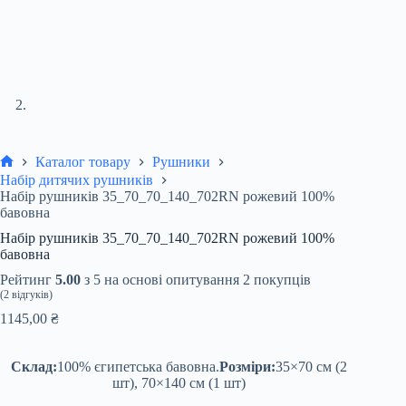
Каталог товару
Рушники
Головна
Набір дитячих рушників
Набір рушників 35_70_70_140_702RN рожевий 100%
бавовна
Набір рушників 35_70_70_140_702RN рожевий 100%
бавовна
Рейтинг
5.00
з 5 на основі опитування
2
покупців
(
2
відгуків)
1145,00
₴
Склад:
100% єгипетська бавовна.
Розміри:
35×70 см (2
шт), 70×140 см (1 шт)