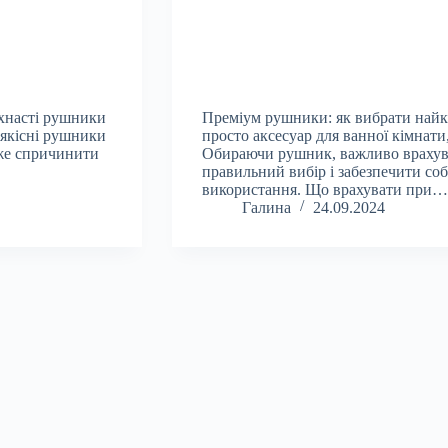
ухнасті рушники
Преміум рушники: як вибрати найк
 якісні рушники
просто аксесуар для ванної кімнат
оже спричинити
Обираючи рушник, важливо врахува
правильний вибір і забезпечити соб
використання. Що врахувати при…
Галина
24.09.2024