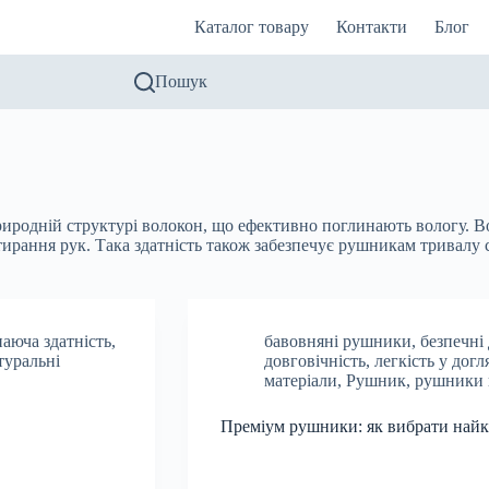
Каталог товару
Контакти
Блог
Пошук
иродній структурі волокон, що ефективно поглинають вологу. В
тирання рук. Така здатність також забезпечує рушникам тривалу 
аюча здатність
,
бавовняні рушники
,
безпечні
туральні
довговічність
,
легкість у догл
матеріали
,
Рушник
,
рушники 
Преміум рушники: як вибрати найк