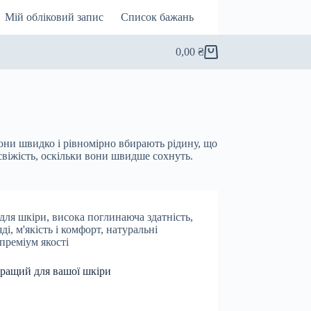
Мій обліковий запис
Список бажань
0,00
₴
Кошик
они швидко і рівномірно вбирають рідину, що
свіжість, оскільки вони швидше сохнуть.
 для шкіри
,
висока поглинаюча здатність
,
яді
,
м'якість і комфорт
,
натуральні
преміум якості
ращий для вашої шкіри