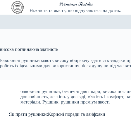
Перейти
𝒫𝓇𝑒𝓂𝒾𝓊𝓂 𝒯𝑒𝓍𝓉𝒾𝓁𝑒𝓈
до
Ніжність та якість, що відчуваються на дотик.
вмісту
висока поглинаюча здатність
Бавовняні рушники мають високу вбираючу здатність завдяки пр
робить їх ідеальними для використання після душу чи під час ви
бавовняні рушники
,
безпечні для шкіри
,
висока поглин
довговічність
,
легкість у догляді
,
м'якість і комфорт
,
на
матеріали
,
Рушник
,
рушники преміум якості
Як прати рушники:Корисні поради та лайфхаки