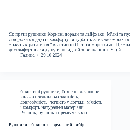
Як прати рушники:Корисні поради та лайфхаки .М’які та п
створюють відчуття комфорту та турботи, але з часом навіть
можуть втратити свої властивості і стати жорсткими. Це м
дискомфорт після душу та швидкий знос тканини. У цій…
Галина
29.10.2024
бавовняні рушники
,
безпечні для шкіри
,
висока поглинаюча здатність
,
довговічність
,
легкість у догляді
,
м'якість
і комфорт
,
натуральні матеріали
,
Рушник
,
рушники преміум якості
Рушники з бавовни – ідеальний вибір