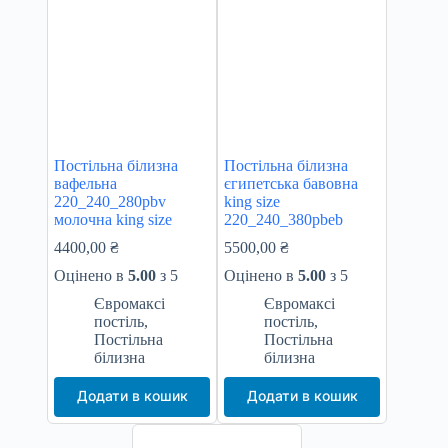
Постільна білизна
Постільна білизна
вафельна
єгипетська бавовна
220_240_280pbv
king size
молочна king size
220_240_380pbeb
4400,00
₴
5500,00
₴
Оцінено в
5.00
з 5
Оцінено в
5.00
з 5
Євромаксі
Євромаксі
постіль
,
постіль
,
Постільна
Постільна
білизна
білизна
Додати в кошик
Додати в кошик