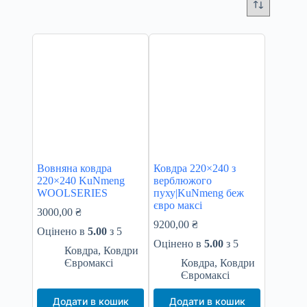
Вовняна ковдра
Ковдра 220×240 з
220×240 KuNmeng
верблюжого
WOOLSERIES
пуху|KuNmeng беж
євро максі
3000,00
₴
9200,00
₴
Оцінено в
5.00
з 5
Оцінено в
5.00
з 5
Ковдра
,
Ковдри
Євромаксі
Ковдра
,
Ковдри
Євромаксі
Додати в кошик
Додати в кошик