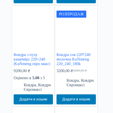
РОЗПРОДАЖ
Ковдра з пуху
Ковдра соя 220*240
кашеміру 220×240
молочна KuNmeng
|KuNmeng євро максі
220_240_180k
9200,00
₴
3200,00
₴
3800,00
₴
Оригінальна
Поточна
ціна:
ціна:
Оцінено в
5.00
з 5
Ковдра
,
Ковдри
3800,00 ₴.
3200,00 ₴.
Ковдра
,
Ковдри
Євромаксі
Євромаксі
Додати в кошик
Додати в кошик