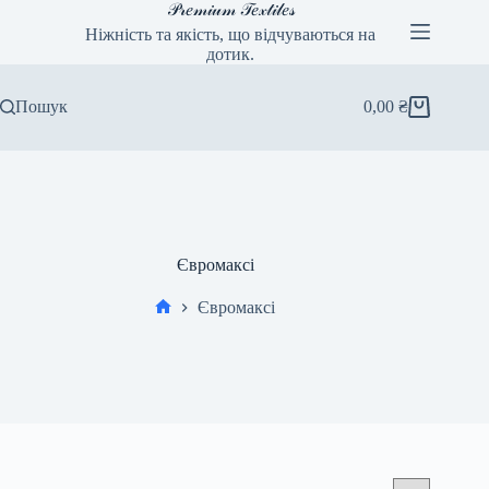
Перейти
𝒫𝓇𝑒𝓂𝒾𝓊𝓂 𝒯𝑒𝓍𝓉𝒾𝓁𝑒𝓈
до
Ніжність та якість, що відчуваються на
вмісту
дотик.
Пошук
0,00
₴
Кошик
Євромаксі
Євромаксі
Головна