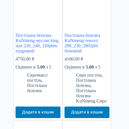
Постільна білизна
Постільна білизна
KuNmeng муслін king
KuNmeng тенсел
size 220_240_320pbm
200_230_2802pbt
пудровий
бежовий
4750,00
₴
4100,00
₴
Оцінено в
5.00
з 5
Оцінено в
5.00
з 5
Євромаксі
Євро постіль
,
постіль
,
Постільна
Постільна
білизна
,
білизна
Постільна
білизна
KuNmeng Євро
Додати в кошик
Додати в кошик