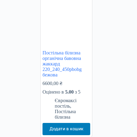
Постільна білизна
органічна бавовна
жаккард
220_240_450pbobg
бежова
6600,00
₴
Оцінено в
5.00
з 5
Євромаксі
постіль
,
Постільна
білизна
Додати в кошик