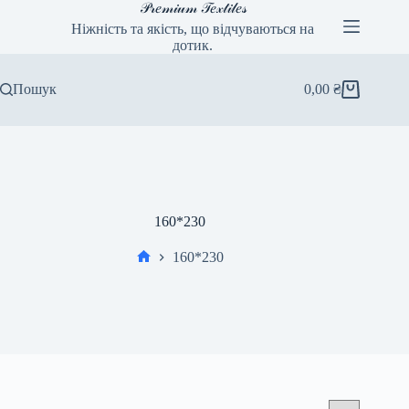
Перейти
𝒫𝓇𝑒𝓂𝒾𝓊𝓂 𝒯𝑒𝓍𝓉𝒾𝓁𝑒𝓈
до
Ніжність та якість, що відчуваються на
вмісту
дотик.
Пошук
0,00
₴
Кошик
160*230
160*230
Головна