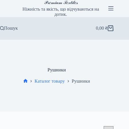
Перейти
𝒫𝓇𝑒𝓂𝒾𝓊𝓂 𝒯𝑒𝓍𝓉𝒾𝓁𝑒𝓈
до
Ніжність та якість, що відчуваються на
вмісту
дотик.
Пошук
0,00
₴
Кошик
Рушники
Каталог товару
Рушники
Головна