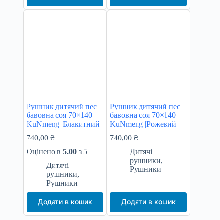
Рушник дитячий пес
Рушник дитячий пес
бавовна соя 70×140
бавовна соя 70×140
KuNmeng |Блакитний
KuNmeng |Рожевий
740,00
₴
740,00
₴
Оцінено в
5.00
з 5
Дитячі
рушники
,
Дитячі
Рушники
рушники
,
Рушники
Додати в кошик
Додати в кошик