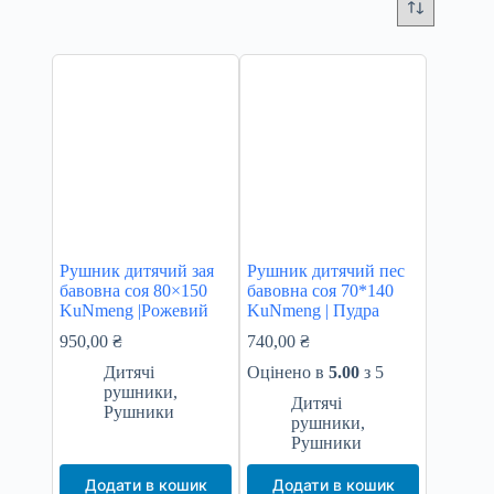
Рушник дитячий зая
Рушник дитячий пес
бавовна соя 80×150
бавовна соя 70*140
KuNmeng |Рожевий
KuNmeng | Пудра
950,00
₴
740,00
₴
Дитячі
Оцінено в
5.00
з 5
рушники
,
Дитячі
Рушники
рушники
,
Рушники
Додати в кошик
Додати в кошик