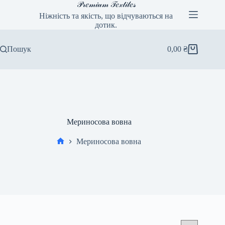
Перейти
𝒫𝓇𝑒𝓂𝒾𝓊𝓂 𝒯𝑒𝓍𝓉𝒾𝓁𝑒𝓈
до
Ніжність та якість, що відчуваються на
вмісту
дотик.
Пошук
0,00
₴
Кошик
Мериносова вовна
Мериносова вовна
Головна