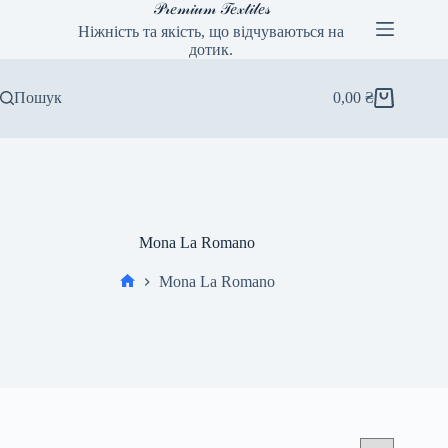
Перейти
𝒫𝓇𝑒𝓂𝒾𝓊𝓂 𝒯𝑒𝓍𝓉𝒾𝓁𝑒𝓈
до
Ніжність та якість, що відчуваються на
вмісту
дотик.
Пошук
0,00
₴
Кошик
Mona La Romano
Mona La Romano
Головна